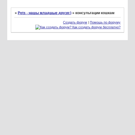
»
Pets - нашы младщые друзя:)
»
консультации кошкам
Создать форум
|
Помощь по форуму