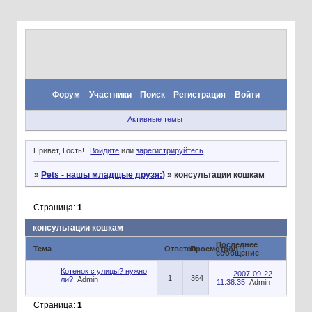
Форум
Участники
Поиск
Регистрация
Войти
Активные темы
Привет, Гость!
Войдите
или
зарегистрируйтесь
.
»
Pets - нашы младщые друзя:)
»
консультации кошкам
Страница:
1
консультации кошкам
Последнее
Тема
Ответов
Просмотров
сообщение
Котенок с улицы? нужно
2007-09-22
1
364
ли?
Admin
11:38:35
Admin
Страница:
1