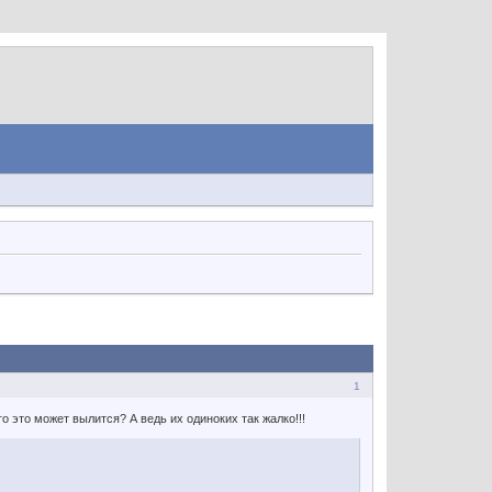
1
о это может вылится? А ведь их одиноких так жалко!!!