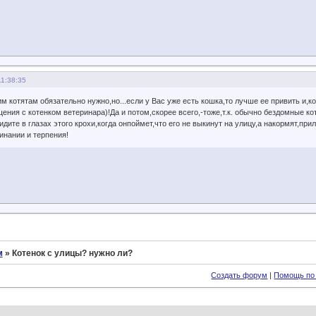
11:38:35
м котятам обязательно нужно,но...если у Вас уже есть кошка,то лучше ее привить и,к
ения с котенком ветеринара)!Да и потом,скорее всего,-тоже,т.к. обычно бездомные ко
дите в глазах этого крохи,когда онпоймет,что его не выкинут на улицу,а накормят,при
инании и терпения!
м
»
Котенок с улицы? нужно ли?
Создать форум
|
Помощь по