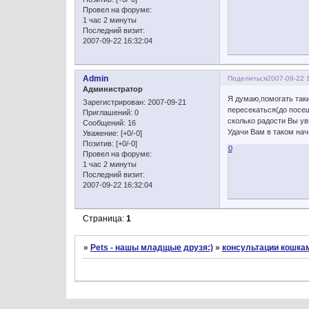
Провел на форуме:
1 час 2 минуты
Последний визит:
2007-09-22 16:32:04
Admin
Поделиться
2007-09-22 
Администратор
Я думаю,помогать таки
Зарегистрирован
: 2007-09-21
пересекаться(до посещ
Приглашений:
0
сколько радости Вы уви
Сообщений:
16
Удачи Вам в таком нач
Уважение:
[+0/-0]
Позитив:
[+0/-0]
0
Провел на форуме:
1 час 2 минуты
Последний визит:
2007-09-22 16:32:04
Страница:
1
»
Pets - нашы младщые друзя:)
»
консультации кошка