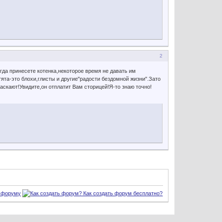
2
огда принесете котенка,некоторое время не давать им
тята-это блохи,глисты и другие"радости бездомной жизни".Зато
ласкают!Увидите,он отплатит Вам сторицей!Я-то знаю точно!
 форуму