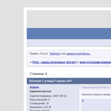
Привет, Гость!
Войдите
или
зарегистрируйтесь
.
»
Pets - нашы младщые друзя:)
»
консультации кошка
Страница:
1
Котенок с улицы? нужно ли?
Admin
Поделиться
2007-09-22 
Администратор
Хочется помочь ккому 
Зарегистрирован
: 2007-09-21
Приглашений:
0
0
Сообщений:
16
Уважение:
[+0/-0]
Позитив:
[+0/-0]