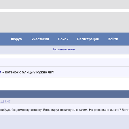
Форум
Участники
Поиск
Регистрация
Войти
Активные темы
м
»
Котенок с улицы? нужно ли?
11:37:47
нибудь бездомному котенку. Если вдруг столкнусь с таким. Не рисковано ли это? Во чт