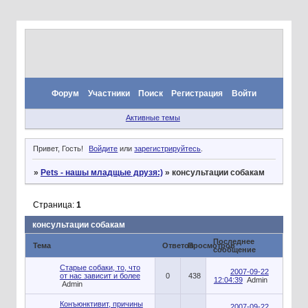
Форум
Участники
Поиск
Регистрация
Войти
Активные темы
Привет, Гость!
Войдите
или
зарегистрируйтесь
.
»
Pets - нашы младщые друзя:)
»
консультации собакам
Страница:
1
консультации собакам
Последнее
Тема
Ответов
Просмотров
сообщение
Старые собаки, то, что
2007-09-22
от нас зависит и более
0
438
12:04:39
Admin
Admin
Конъюнктивит, причины
2007-09-22