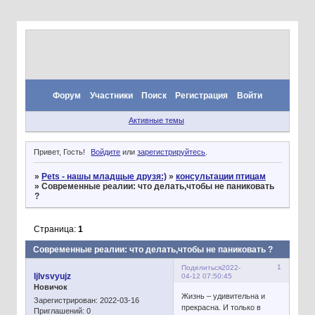
Форум
Участники
Поиск
Регистрация
Войти
Активные темы
Привет, Гость!
Войдите
или
зарегистрируйтесь
.
»
Pets - нашы младщые друзя:)
»
консультации птицам
»
Современные реалии: что делать,чтобы не паниковать
?
Страница:
1
Современные реалии: что делать,чтобы не паниковать ?
1
Поделиться
2022-
ljlvsvyujz
04-12 07:50:45
Новичок
Жизнь – удивительна и
Зарегистрирован
: 2022-03-16
прекрасна. И только в
Приглашений:
0