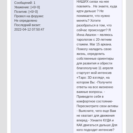
НАШИХ силах на нее
Сообщений:
1
повлиять . Не знаете, куда
Уважение:
[+0/-0]
идти дальше ? Не
Позитив:
[+0/-0]
понимаете, что нужно
Провел на форуме:
Не определено
менять? Хотите
Последний визит:
разобраться в том, что
2022-04-12 07:50:47
сейчас происходит? Я
Инна Авалон – являюсь
тарологом с 20-летним
стажем. Маг 15 аркана.
Помогу наладить свою
жизнь, определить
собственные ориентиры
для развития и обрести
благополучие 11 апреля
стартует мой интенсив
«Таро: 3D взгляд», на
котором Вы: -Получите
ответы на все жизненно
важные вопросы. -
Приведете себя в
комфортное состояние-
Пересмотрите свои активы
- Выясните, чего еще Вам
не хватает для движения
вперед - Узнаете КУДА и
КАК двигаться дальше Для
кого подходит интенсив?